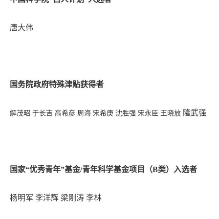
唐大伟
国务院政府特殊津贴获得者
隆武强
解茂昭
于长吉
高希彦
周海
宋希庚
沈胜强
宋永臣
王晓放
国家“优秀青年”基金/
青年科学基金项目（B类）
入选者
杨明军
李洋辉
梁刚涛 李林